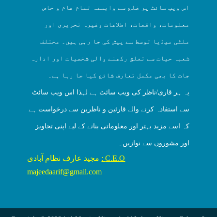
اس ویب سائٹ پر ضلع سے وابستہ تمام عام و خاص
معلومات، واقعات، اطلاعات وغیرہ تحریری اور
ملٹی میڈیا توسط سے پیش کی جا رہی ہیں۔ مختلف
شعبہ حیات سے تعلق رکھنے والی شخصیات اور ادارہ
جات کا بھی مکمل تعارف شائع کیا جا رہا ہے۔
یہ ہر قاری/ناظر کی ویب سائٹ ہے لہذا اس ویب سائٹ
سے استفادہ کرنے والے قارئین و ناظرین سے درخواست ہے
کہ اسے مزید بہتر اور معلوماتی بنانے کے لیے اپنی تجاویز
اور مشوروں سے نوازیں۔
C.E.O :
مجید عارف نظام آبادی
majeedaarif@gmail.com