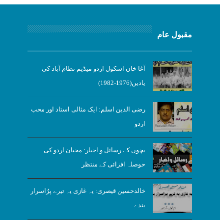
مقبول عام
آغا خان اسکول اردو میڈیم نظام آباد کی
یادیں(1976-1982)
رضی الدین اسلم: ایک مثالی استاد اور محب
اردو
بچوں کے رسائل و اخبار: محبان اردو کی
حوصلہ افزائی کے منتظر
خالدحسین قیصری: یہ غازی یہ تیرے پرُاسرار
بندے