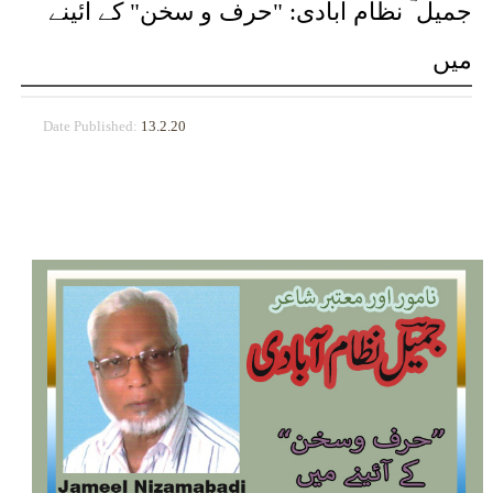
جمیل ؔ نظام آبادی: "حرف و سخن" کے آئینے
میں
Date Published:
13.2.20