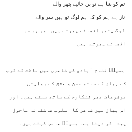
تم کو بننا ہے تو بن جائیے پتھر والے
ناز ہے ہم کو کہ ہم لوگ تو ہیں سر والے
لوگ پتھر اٹھائے پھرتے ہیں اور ہم سر
اٹھائے پھرتے ہیں
جمیلؔ نظام آبادی کی شاعری میں حالات کے کرب
کے بیان کے ساتھ حسن و عشق کے روایتی
موضوعات بھی فنکاری کے ساتھ ملتے ہیں۔ اور
اس بیان میں شاعر کا اسلوب عاشقانہ ماحول
پیدا کر دیتا ہے۔ جمیلؔ صاحب کہتے ہیں۔