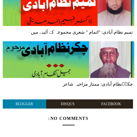
تمیم نظام آبادی: "اتمام " شعری مجموعہ کے آئینے میں
چکرؔنظام آبادی: ممتاز مزاحیہ شاعر
BLOGGER
DISQUS
FACEBOOK
NO COMMENTS: