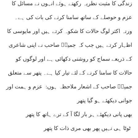
زندگی کا مثبت نظریہ رکھتے ہوئے انہوں نے مسائل کا
عزم و حوصلے کے ساتھ سامنا کرنے کی بات کی ہے۔
ورنہ اکثر لوگ حالات کا شکوہ کرتے ہیں اور مایوسی کا
اظہار کرتے ہیں جب کہ جمیلؔ صاحب نے اپنی شاعری
کے ذریعے سماج کو روشنی دکھائی ہے اور لوگوں کو
حالات کا سامنا کرنے کے لئے تیار کیا ہے۔ پتھر سے متعلق
جمیلؔ صاحب کے اشعار ملاحظہ ہوں: عزم و ہمت اور
جوانی دیکھئے ہو گیا پتھر
بھی پانی دیکھئے ہر بار لگا آ کے ترے ہاتھ کا پتھر
ٹوٹا ہی نہیں پھر بھی مری ذات کا پتھر