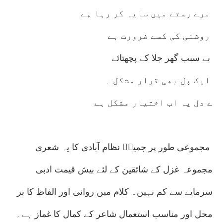
مرے رستے میں سایہ کر رہا ہے
روشنی کی کسے ضرورت ہے
بے سبب گھر جلا کے پچھتائے
ایک پل بھی قرار مشکل ہ
ے دل پہ اب اختیار مشکل ہے
مجموعی طور پر جمیلؔ نظام آبادی کا یہ شعری
مجموعہ غزل کے شائقین کے لئے بیش قیمت ادبی
سرمایے سے کم نہیں۔ کلام میں روانی اور الفاظ کا بر
محل اور مناسب استعمال شاعر کے کمال کا غماز ہے۔