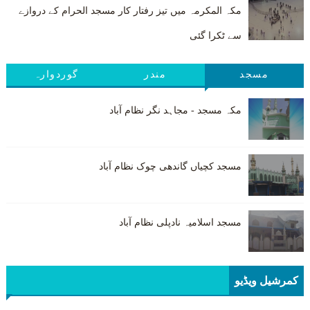
مکہ المکرمہ میں تیز رفتار کار مسجد الحرام کے دروازے
سے ٹکرا گئی
مسجد
مندر
گوردوارہ
مکہ مسجد - مجاہد نگر نظام آباد
مسجد کچیاں گاندھی چوک نظام آباد
مسجد اسلامیہ نادپلی نظام آباد
کمرشیل ویڈیو