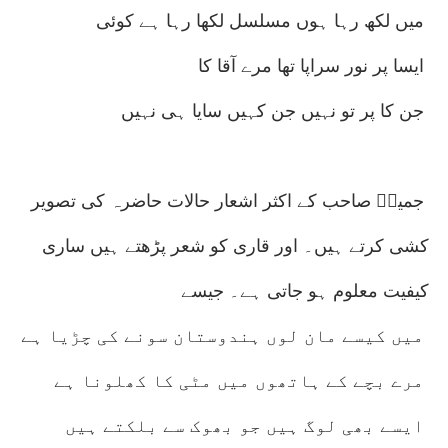
میں لکھ رہا ہوں مسلسل لکھا رہا ہے کوئی
ایسا پر نور سراپا تھا مرے آقا کا
جن کا پر تو نہیں جن کہیں سایا ہی نہیں
جمیلؔ صاحب کے اکثر اشعار حالات حاضرہ کی تصویر
کشی کرتے ہیں۔ اور قاری کو شعر پڑھتے ہیں ساری
کیفیت معلوم ہو جاتی ہے۔ جیسے
میں کیسے مان لوں ہندوستان سونے کی چڑیا ہے
مرے بچے کے ہاتھوں میں مٹی کا کھلونا ہے
ایسے بھی لوگ ہیں جو بھوک سے بلکتے ہیں