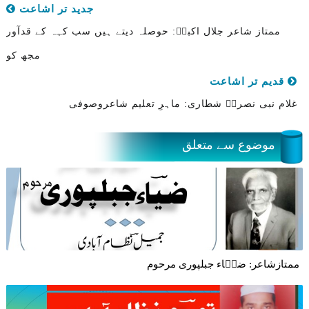
جدید تر اشاعت
ممتاز شاعر جلال اکبرؔ: حوصلہ دیتے ہیں سب کہہ کے قدآور
مجھ کو
قدیم تر اشاعت
غلام نبی نصرتؔ شطاری: ماہرِ تعلیم شاعروصوفی
موضوع سے متعلق
ممتازشاعر: ضیؔاء جبلپوری مرحوم