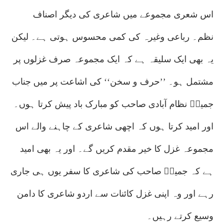
اس شعری مجموعے میں شاعری کی دیگر اصناف
نظم۔ رباعی وغیرہ کی کمی محسوس ہوتی ہے۔ لیکن
یہ بھی ایک سلیقہ ہے کہ ایک مجموعہ صرف غزلوں پر
مشتمل ہو۔ ’’حرف و سخن‘‘ کی اشاعت پر میں جناب
جمیلؔ نظام آبادی صاحب کو مبارک باد پیش کرتا ہوں۔
اور امید کرتا ہوں کہ اچھی شاعری کے چاہنے والے اس
مجموعہ غزل کا خیر مقدم کریں گے۔ اور یہ بھی امید
ہے کہ جمیلؔ صاحب کی شاعری کا سفر یوں ہی جاری
رہے اور وہ اپنی غزل کائنات سے اردو شاعری کا دامن
وسیع کرتے رہیں۔