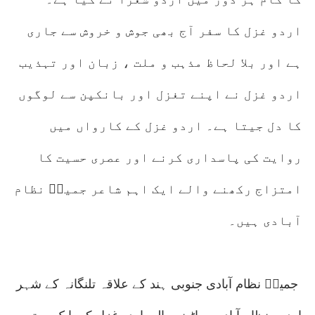
اردو غزل کا سفر آج بھی جوش و خروش سے جاری
ہے اور بلا لحاظ مذہب و ملت ، زبان اور تہذیب
اردو غزل نے اپنے تغزل اور بانکپن سے لوگوں
کا دل جیتا ہے۔ اردو غزل کے کارواں میں
روایت کی پاسداری کرنے اور عصری حسیت کا
امتزاج رکھنے والے ایک اہم شاعر جمیلؔ نظام
آبادی ہیں۔
جمیلؔ نظام آبادی جنوبی ہند کے علاقہ تلنگانہ کے شہر