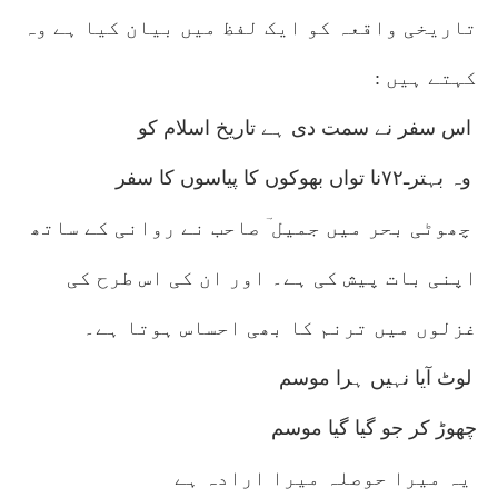
تاریخی واقعہ کو ایک لفظ میں بیان کیا ہے وہ
کہتے ہیں :
اس سفر نے سمت دی ہے تاریخ اسلام کو
وہ بہترـ۷۲نا تواں بھوکوں کا پیاسوں کا سفر
چھوٹی بحر میں جمیل ؔ صاحب نے روانی کے ساتھ
اپنی بات پیش کی ہے۔ اور ان کی اس طرح کی
غزلوں میں ترنم کا بھی احساس ہوتا ہے۔
لوٹ آیا نہیں ہرا موسم
چھوڑ کر جو گیا گیا موسم
یہ میرا حوصلہ میرا ارادہ ہے