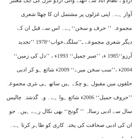
اردو ، نظام آباد سے اٹھنے والی اردو غزل کی ایک معتبر
آواز ہے۔ اپنی غزلوں پر مشتمل ان کا چھٹا شعری
مجموعہ ’’ حرف و سخن‘‘ہے۔ اس سے قبل ان کے
دیگر شعری مجموعے ـ’’سلگتےخواب‘‘1978 ’’تجدید
آرزو‘‘1985 ء، ’’صبر جمیل‘‘ 1993ء ، ’’دل کی زمین‘‘
2004ء ،’’سب سخن میرے‘‘ 2009ء شائع ہو کر ادبی
حلقوں میں مقبول ہو چکے ہیں ساتھ ہی نثری مجموعہ
’’حروف جمیل‘‘ 2006ء شائع ہوا ہے۔ وہ گذشتہ چالیس
سال سے ادبی رسالہ ’’ گونج‘‘ بھی نکال رہے ہیں۔ جو
ان کی ادبی صحافت کی پختہ کاری کو ظاہر کرتا ہے۔