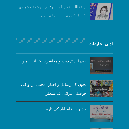
پاگلؔ عادل آبادی: اب دیکھنے کو جن
کے آنکھیں ترستیاں ہیں
ادبی تخلیقات
حیدرآباد تہذیب و معاشرت کے آئینے میں
بچوں کے رسائل و اخبار: محبان اردو کی
حوصلہ افزائی کے منتظر
ویڈیو - نظام آباد کی تاریخ