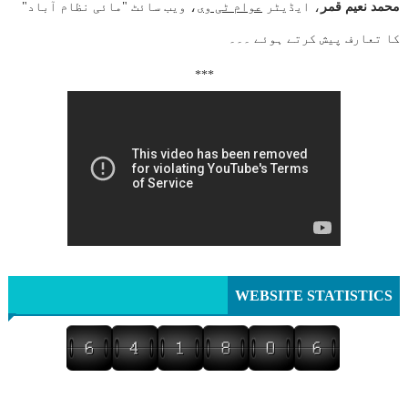
محمد نعیم قمر
، ایڈیٹر
عوام ٹی وی
، ویب سائٹ "مائی نظام آباد"
کا تعارف پیش کرتے ہوئے ۔۔۔
***
WEBSITE STATISTICS