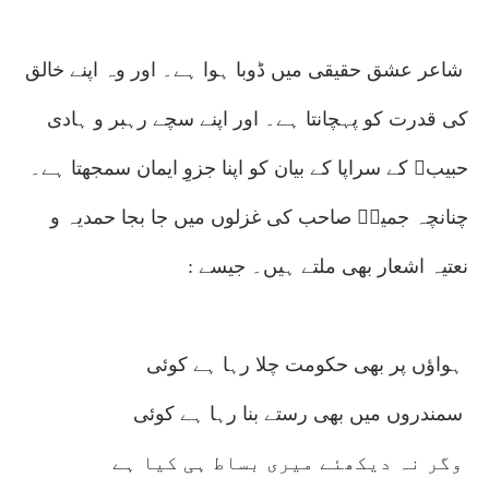
شاعر عشق حقیقی میں ڈوبا ہوا ہے۔ اور وہ اپنے خالق
کی قدرت کو پہچانتا ہے۔ اور اپنے سچے رہبر و ہادی
حبیبﷺ کے سراپا کے بیان کو اپنا جزوِ ایمان سمجھتا ہے۔
چنانچہ جمیلؔ صاحب کی غزلوں میں جا بجا حمدیہ و
نعتیہ اشعار بھی ملتے ہیں۔ جیسے :
ہواؤں پر بھی حکومت چلا رہا ہے کوئی
سمندروں میں بھی رستے بنا رہا ہے کوئی
وگر نہ دیکھئے میری بساط ہی کیا ہے