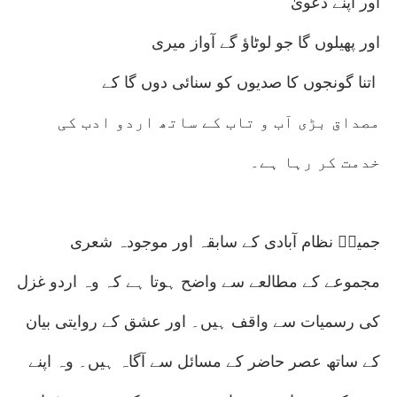
اور اپنے دعویٰ
اور پھیلوں گا جو لوٹاؤ گے آواز میری
اتنا گونجوں کا صدیوں کو سنائی دوں گا کے
مصداق بڑی آب و تاب کے ساتھ اردو ادب کی
خدمت کر رہا ہے۔
جمیلؔ نظام آبادی کے سابقہ اور موجودہ شعری
مجموعے کے مطالعے سے واضح ہوتا ہے کہ وہ اردو غزل
کی رسمیات سے واقف ہیں۔ اور عشق کے روایتی بیان
کے ساتھ عصر حاضر کے مسائل سے آگاہ ہیں۔ وہ اپنے