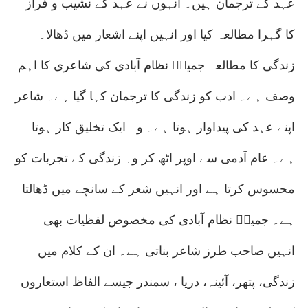
عہد کے ترجمان ہیں۔ انہوں نے عہد کے نشیب و فراز
کا گہرا مطالعہ کیا اور انہیں اپنے اشعار میں ڈھالا۔
زندگی کا مطالعہ جمیلؔ نظام آبادی کی شاعری کا اہم
وصف ہے۔ ادب کو زندگی کا ترجمان کہا گیا ہے۔ شاعر
اپنے عہد کی پیداوار ہوتا ہے۔ وہ ایک تخلیق کار ہوتا
ہے۔ عام آدمی سے اوپر اٹھ کر وہ زندگی کے تجربات کو
محسوس کرتا ہے اور انہیں شعر کے سانچے میں ڈھالتا
ہے۔ جمیلؔ نظام آبادی کی مخصوص لفظیات بھی
انہیں صاحب طرز شاعر بناتی ہے۔ ان کے کلام میں
زندگی، پتھر، آئینہ، دریا ، سمندر جیسے الفاظ استعاروں