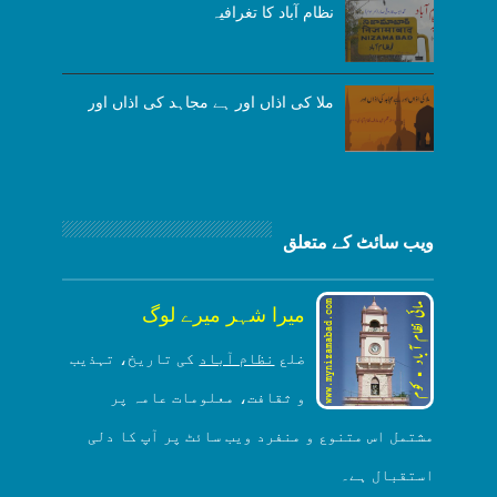
نظام آباد کا تغرافیہ
ملا کی اذاں اور ہے مجاہد کی اذاں اور
ویب سائٹ کے متعلق
میرا شہر میرے لوگ
ضلع
نظام آباد
کی تاریخ، تہذیب
و ثقافت، معلومات عامہ پر
مشتمل اس متنوع و منفرد ویب سائٹ پر آپ کا دلی
استقبال ہے۔