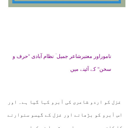
ناموراور معتبرشاعر جمیل ؔ نظام آبادی "حرف و
سخن" کے آئینے میں
غزل کو اردو شاعری کی آبرو کہا گیا ہے۔ اور
اس آبرو کو بڑھانے اور غزل کے گیسو سنوارنے
کا کام ہر دور میں اردو شعرا نے کیا ہے۔